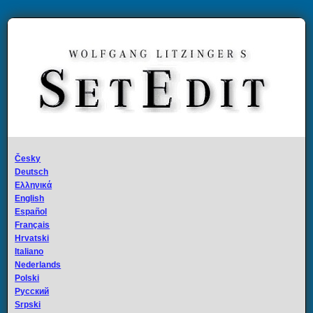
Česky
Deutsch
Ελληνικά
English
Español
Français
Hrvatski
Italiano
Nederlands
Polski
Русский
Srpski