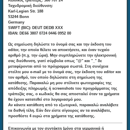
Κωδικός τράπεζας: 380 707 24
Ταχυδρομική διεύθυνση:
Karl-Legien Str. 188
53244 Bonn
Germany
SWIFT (BIC): DEUT DEDB XXX
IBAN: DE66 3807 0724 0446 0952 00
Ως σημείωση δηλώστε το όνομά σας και την έκδοση του
editor, την οποία θέλετε να αποκτήσετε, και έναν τυχαίο
αριθμό (π.χ. την ώρα). Μην συμπληρώνετε την ηλεκτρονική
σας διεύθυνση, γιατί σύμβολα οπως "@" και "_" δε
μεταφέρονται από το πρόγραμμα σωστά. Στη συνέχεια
στείλτε μου e-mail με το όνομά σας, την έκδοση του editor και
τον αριθμό, τον οποίο δηλώσατε στη σημείωση της
κατάθεσης. Παρακαλώ μη μου στέλνετε φωτογραφίες της
απόδειξης πληρωμής ή screenshots του προγράμματος της
τράπεζάς σας, ο κωδικός θα σας αποσταλεί όταν τα χρήματα
θα έχουν κατατεθεί στο λογαριασμό μου.
Αν κάνετε κατάθεση από το εξωτερικό, παρακαλώ αναλάβετε
τα διεθνή τέλη. Εάν δεν είστε σίγουρος αν τα αναλάβατε,
προσθέστε 4 ευρώ στα χρήματα της κατάθεσης.
Επικοινωνία με τον συντάκτη (μόνο στα γερμανικά ή