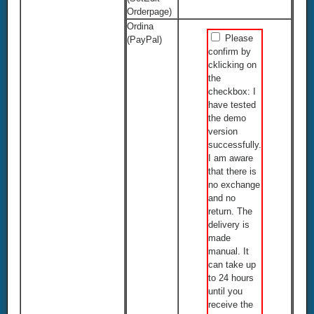
Orderpage)
Ordina
Please
(PayPal)
confirm by
cklicking on
the
checkbox: I
have tested
the demo
version
successfully.
I am aware
that there is
no exchange
and no
return. The
delivery is
made
manual. It
can take up
to 24 hours
until you
receive the