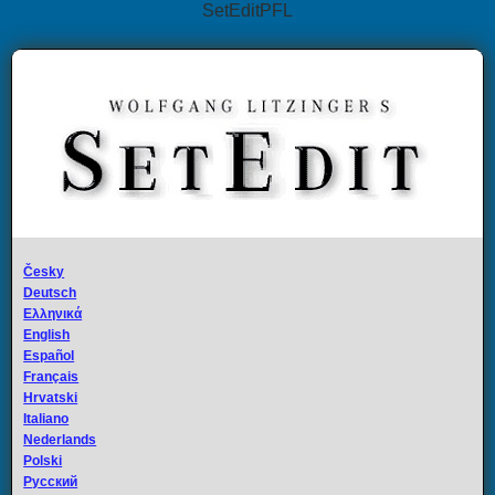
SetEditPFL
Česky
Deutsch
Ελληνικά
English
Español
Français
Hrvatski
Italiano
Nederlands
Polski
Русский