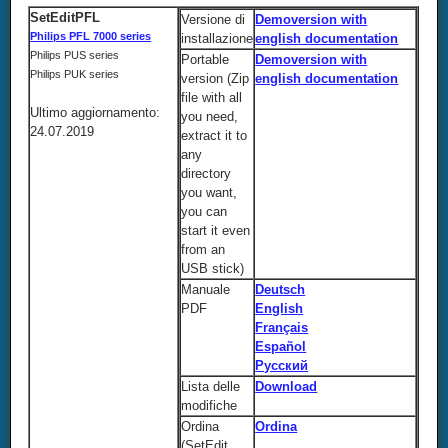
SetEditPFL
Versione di
Demoversion with
Philips PFL 7000 series
installazione
english documentation
Philips PUS series
Portable
Demoversion with
Philips PUK series
version (Zip
english documentation
file with all
Ultimo aggiornamento:
you need,
24.07.2019
extract it to
any
directory
you want,
you can
start it even
from an
USB stick)
Manuale
Deutsch
PDF
English
Français
Español
Русский
Lista delle
Download
modifiche
Ordina
Ordina
(SetEdit