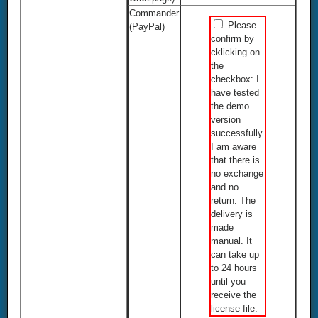
Commander
Please
(PayPal)
confirm by
cklicking on
the
checkbox: I
have tested
the demo
version
successfully.
I am aware
that there is
no exchange
and no
return. The
delivery is
made
manual. It
can take up
to 24 hours
until you
receive the
license file.