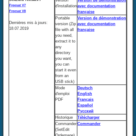
Version
Version de démonstration
Freesat V7
d'installation
avec documentation
Freesat V8
française
Portable
Version de démonstration
Dernières mis à jours:
version (Zip
avec documentation
18.07.2019
file with all
française
you need,
extract it to
any
directory
you want,
you can
start it even
from an
USB stick)
Mode
Deutsch
d'emploi
English
PDF
Français
Español
Русский
Historique
Télécharger
Commander
Commander
(SetEdit
Orderpage)