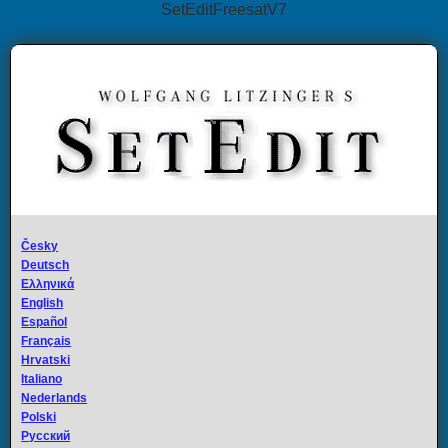
SetEditFreesatV7
Česky
Deutsch
Ελληνικά
English
Español
Français
Hrvatski
Italiano
Nederlands
Polski
Русский