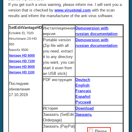
If you get such a virus warning, please inform me. I will sent you a
version that is checked by
www.virustotal.com
with the scan
results and inform the manufacturer of the anti virus software.
SetEditVantageHD
Инсталлиционная
Demoversion with
Echolink EL 7020
версия
russian documentation
Hirschmann 2S-HD
Portable version
Demoversion with
950
(Zip file with all
russian documentation
NanoXx 9500
you need, extract
Vantage HD 6000
it to any directory
Vantage HD 7100
you want, you can
Vantage HD 8000
start it even from
Vantage HD 1100
an USB stick)
PDF инструкция
Deutsch
Последние
English
обновления
Français
17.10.2019
Español
Русский
История
Download
Заказать (SetEdit
Заказать
Orderpage)
Заказать (PayPal)
Please