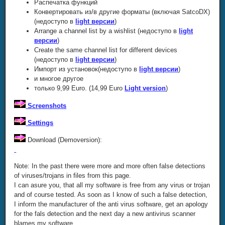
Распечатка функций
Конвертировать из/в другие форматы (включая SatcoDX)
(недоступо в
light версии
)
Arrange a channel list by a wishlist (недоступо в
light
версии
)
Create the same channel list for different devices
(недоступо в
light версии
)
Импорт из установок(недоступо в
light версии
)
и многое другое
только 9,99 Euro. (14,99 Euro
Light version
)
Screenshots
Settings
Download (Demoversion):
Note: In the past there were more and more often false detections
of viruses/trojans in files from this page.
I can asure you, that all my software is free from any virus or trojan
and of course tested. As soon as I know of such a false detection,
I inform the manufacturer of the anti virus software, get an apology
for the fals detection and the next day a new antivirus scanner
blames my software.