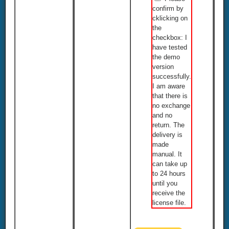
confirm by
cklicking on
the
checkbox: I
have tested
the demo
version
successfully.
I am aware
that there is
no exchange
and no
return. The
delivery is
made
manual. It
can take up
to 24 hours
until you
receive the
license file.