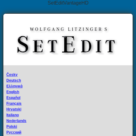
SetEditVantageHD
Česky
Deutsch
Ελληνικά
English
Español
Français
Hrvatski
Italiano
Nederlands
Polski
Русский