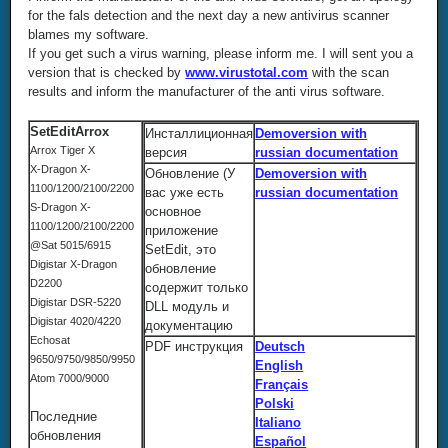
for the fals detection and the next day a new antivirus scanner
blames my software.
If you get such a virus warning, please inform me. I will sent you a
version that is checked by
www.virustotal.com
with the scan
results and inform the manufacturer of the anti virus software.
SetEditArrox
Инсталлиционная
Demoversion with
Arrox Tiger X
версия
russian documentation
X-Dragon X-
Обновление (У
Demoversion with
1100/1200/2100/2200
вас уже есть
russian documentation
S-Dragon X-
основное
1100/1200/2100/2200
приложение
@Sat 5015/6915
SetEdit, это
Digistar X-Dragon
обновление
D2200
содержит только
Digistar DSR-5220
DLL модуль и
Digistar 4020/4220
документацию
Echosat
PDF инструкция
Deutsch
9650/9750/9850/9950
English
Atom 7000/9000
Français
Polski
Последние
Italiano
обновления
Español