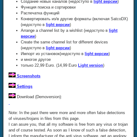
Создание новых каналов (недоступо в
light версии
)
Функция поиска и сортировки
Распечатка функций
Конвертировать из/в другие форматы (включая SatcoDX)
(недоступо в
light версии
)
Arrange a channel list by a wishlist (недоступо в
light
версии
)
Create the same channel list for different devices
(недоступо в
light версии
)
Импорт из установок(недоступо в
light версии
)
и многое другое
только 22,99 Euro. (14,99 Euro
Light version
)
Screenshots
Settings
Download (Demoversion):
Note: In the past there were more and more often false detections
of viruses/trojans in files from this page.
I can asure you, that all my software is free from any virus or trojan
and of course tested. As soon as I know of such a false detection,
I inform the manufacturer of the anti virus software, get an apology