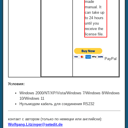
made
manual. It
can take up
to 24 hours
until you
receive the
license file.
PayPal
Условия:
Windows 2000/NT/XP/Vista/Windows 7/Windows 8/Windows
10/Windows 11
Нульмодем кабель для соединения RS232
контакт с автором (только по немецки или английски):
Wolfgang.Litzinger@setedit.de