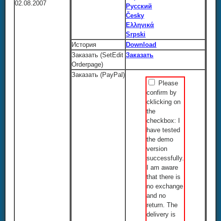
02.08.2007
Русский
Česky
Ελληνικά
Srpski
История
Download
Заказать (SetEdit
Заказать
Orderpage)
Заказать (PayPal)
Please
confirm by
cklicking on
the
checkbox: I
have tested
the demo
version
successfully.
I am aware
that there is
no exchange
and no
return. The
delivery is