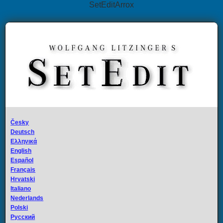
SetEditArrox
Česky
Deutsch
Ελληνικά
English
Español
Français
Hrvatski
Italiano
Nederlands
Polski
Русский