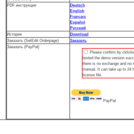
PDF инструкция
Deutsch
я
English
Français
Español
Русский
История
Download
Заказать (SetEdit Orderpage)
Заказать
Заказать (PayPal)
Please confirm by cklicki
tested the demo version succe
there is no exchange and no r
manual. It can take up to 24 h
license file.
PayPal