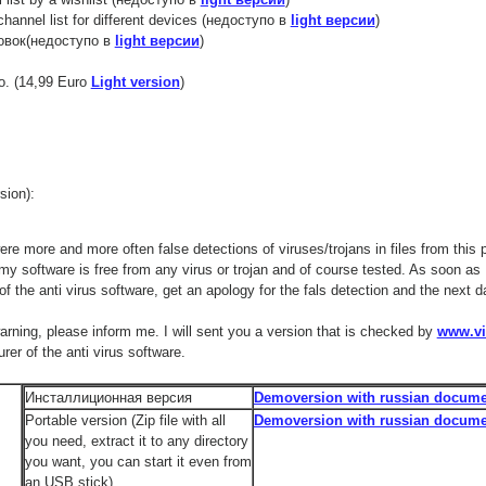
hannel list for different devices (недоступо в
light версии
)
овок(недоступо в
light версии
)
o. (14,99 Euro
Light version
)
ion):
ere more and more often false detections of viruses/trojans in files from this 
 my software is free from any virus or trojan and of course tested. As soon as 
of the anti virus software, get an apology for the fals detection and the next
warning, please inform me. I will sent you a version that is checked by
www.vi
er of the anti virus software.
Инсталлиционная версия
Demoversion with russian docume
Portable version (Zip file with all
Demoversion with russian docume
you need, extract it to any directory
you want, you can start it even from
an USB stick)