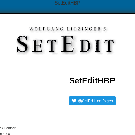
SetEditHBP
SetEditHBP
ck Panther
an 4000