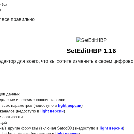
D Box
1
т все правильно
SetEditHBP 1.16
едактор для всего, что вы хотите изменить в своем цифров
дов данных
даление и переименование каналов
 всех параметров (недоступо в
light версии
)
каналов (недоступо в
light версии
)
и сортировки
кций
из/в другие форматы (включая SatcoDX) (недоступо в
light версии
)
 list by a wishlist (недоступо в
light версии
)