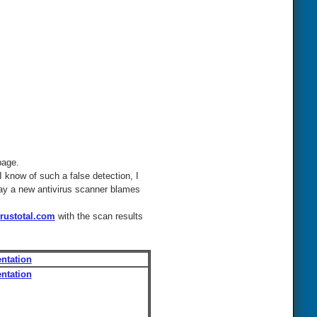
page.
I know of such a false detection, I
 day a new antivirus scanner blames
rustotal.com
with the scan results
ntation
ntation