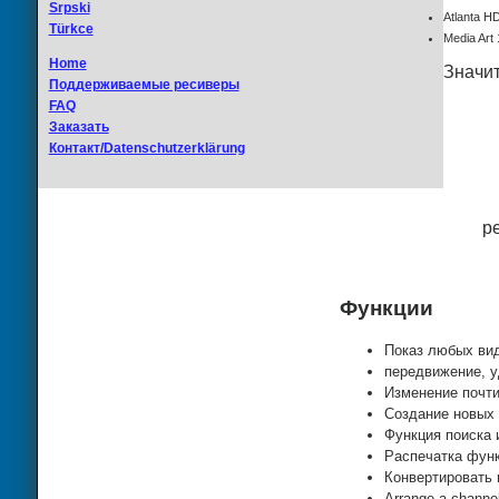
Srpski
Atlanta H
Türkce
Media Art 
Home
Значи
Поддерживаемые ресиверы
FAQ
Заказать
Контакт/Datenschutzerklärung
р
Функции
Показ любых ви
передвижение, у
Изменение почти
Создание новых 
Функция поиска 
Распечатка фун
Конвертировать 
Arrange a channel