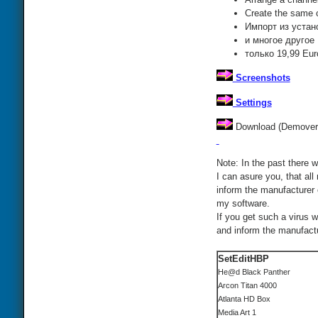
Create the same c
Импорт из устан
и многое другое
только 19,99 Eur
Screenshots
Settings
Download (Demovers
Note: In the past there w
I can asure you, that all
inform the manufacturer 
my software.
If you get such a virus 
and inform the manufactur
SetEditHBP
He@d Black Panther
Arcon Titan 4000
Atlanta HD Box
Media Art 1