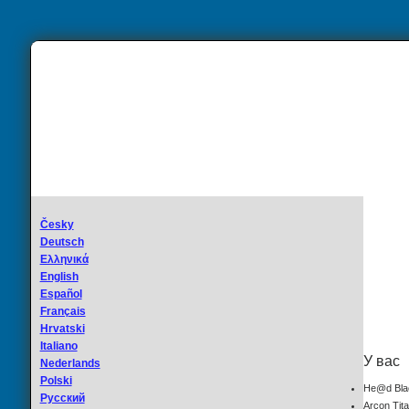
Česky
Deutsch
Ελληνικά
English
Español
Français
Hrvatski
Italiano
У вас
Nederlands
Polski
He@d Bla
Русский
Arcon Tit