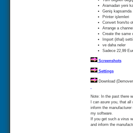
Aramadan yeni ka
Geniş kapsamda 
Printer işlemleri
Convert from/to o
Arrange a channel 
Create the same ch
Import (ithal) setti
ve daha neler
Sadece 22,99 Eur
Screenshots
Settings
Download (Demovers
Note: In the past there w
I can asure you, that all
inform the manufacturer 
my software.
If you get such a virus 
and inform the manufactur