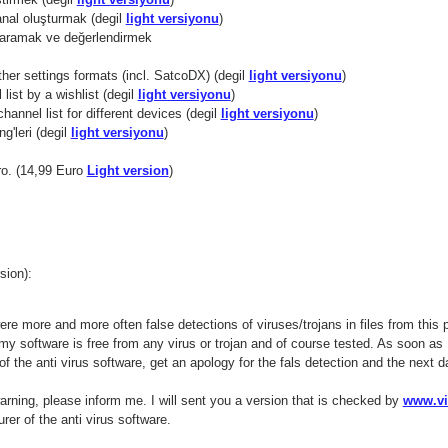
nal oluşturmak (degil
light versiyonu
)
aramak ve değerlendirmek
ther settings formats (incl. SatcoDX) (degil
light versiyonu
)
list by a wishlist (degil
light versiyonu
)
annel list for different devices (degil
light versiyonu
)
ng'leri (degil
light versiyonu
)
o. (14,99 Euro
Light version
)
ion):
ere more and more often false detections of viruses/trojans in files from this 
 my software is free from any virus or trojan and of course tested. As soon as 
of the anti virus software, get an apology for the fals detection and the next
warning, please inform me. I will sent you a version that is checked by
www.vi
er of the anti virus software.