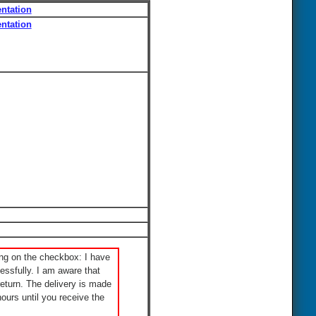
ntation
ntation
ng on the checkbox: I have
ssfully. I am aware that
eturn. The delivery is made
ours until you receive the