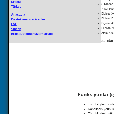
Srpski
S-Dragon 
Türkce
@Sat 501
Digistar 
Anasayfa
Digistar 
Desteklenen reciver'ler
Digistar 
FAQ
Echosat 9
Sipariş
Atom 700
Irtibat/Datenschutzerklärung
sahibi
Fonksiyonlar (i
Tüm bilgileri göste
Kanalların yerini
Tüm bilgileri deği