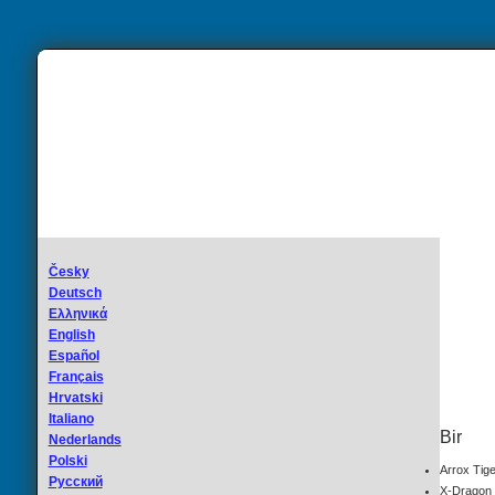
Česky
Deutsch
Ελληνικά
English
Español
Français
Hrvatski
Italiano
Bir
Nederlands
Polski
Arrox Tig
Русский
X-Dragon 