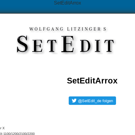
SetEditArrox
SetEditArrox
er X
X-1100/1200/2100/2200