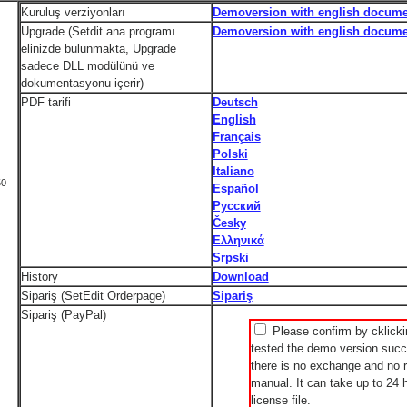
Kuruluş verziyonları
Demoversion with english docume
Upgrade (Setdit ana programı
Demoversion with english docume
elinizde bulunmakta, Upgrade
sadece DLL modülünü ve
dokumentasyonu içerir)
PDF tarifi
Deutsch
English
Français
Polski
Italiano
50
Español
Русский
Česky
Ελληνικά
Srpski
History
Download
Sipariş (SetEdit Orderpage)
Sipariş
Sipariş (PayPal)
Please confirm by cklicki
tested the demo version succe
there is no exchange and no r
manual. It can take up to 24 h
license file.