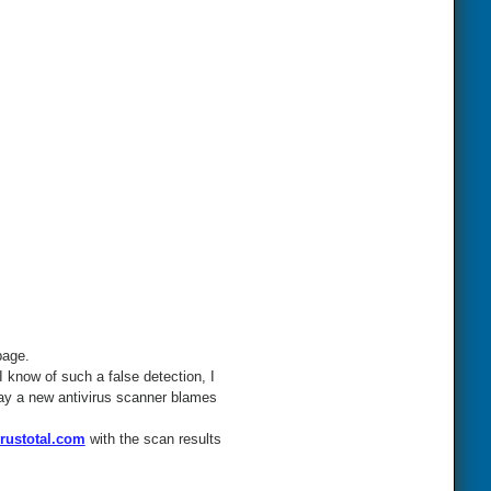
page.
I know of such a false detection, I
 day a new antivirus scanner blames
rustotal.com
with the scan results