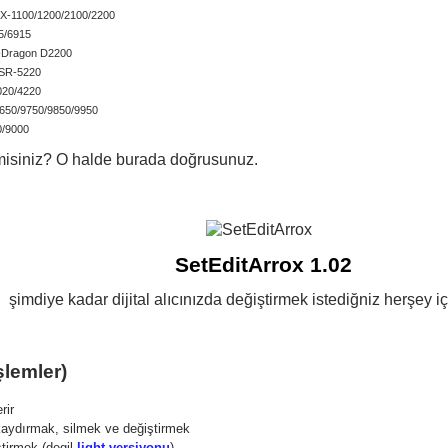
X-1100/1200/2100/2200
5/6915
X-Dragon D2200
DSR-5220
4020/4220
650/9750/9850/9950
0/9000
misiniz? O halde burada doğrusunuz.
SetEditArrox 1.02
şimdiye kadar dijital alıcınızda değiştirmek istediğniz herşey iç
şlemler)
rir
 kaydırmak, silmek ve değiştirmek
ştirmek (degil
light versiyonu
)