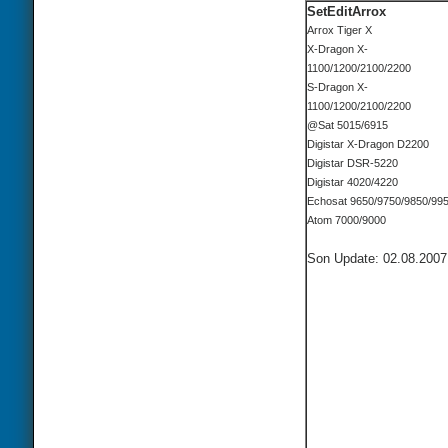
SetEditArrox
Arrox Tiger X
X-Dragon X-
1100/1200/2100/2200
S-Dragon X-
1100/1200/2100/2200
@Sat 5015/6915
Digistar X-Dragon D2200
Digistar DSR-5220
Digistar 4020/4220
Echosat 9650/9750/9850/99
Atom 7000/9000
Son Update: 02.08.2007