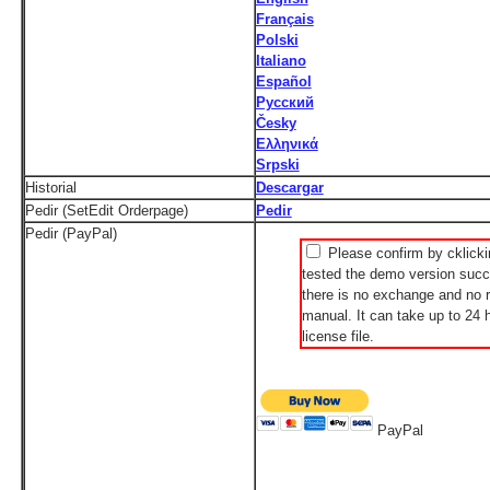
Français
Polski
Italiano
Español
Русский
Česky
Ελληνικά
Srpski
Historial
Descargar
Pedir (SetEdit Orderpage)
Pedir
Pedir (PayPal)
Please confirm by cklicki
tested the demo version succe
there is no exchange and no r
manual. It can take up to 24 h
license file.
PayPal