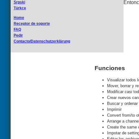
Entonce
Srpski
Türkce
Home
Receptor de soporte
FAQ
Pedir
Contacto/Datenschutzerklärung
Funciones
Visualizar todos 
Mover, borrar y r
Modificar casi to
Crear nuevos can
Buscar y ordenar 
Imprimir
Convert from/to o
Arrange a channel 
Create the same c
Impotar de settin
Editar los archiv