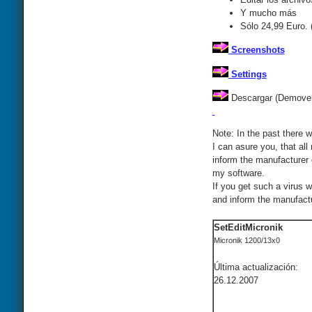
Y mucho más
Sólo 24,99 Euro.
Screenshots
Settings
Descargar (Demover
Note: In the past there w
I can asure you, that all
inform the manufacturer 
my software.
If you get such a virus 
and inform the manufactur
SetEditMicronik
Micronik 1200/13x0
Última actualización:
26.12.2007