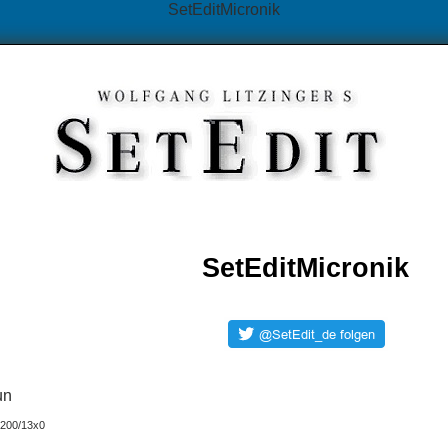
SetEditMicronik
SetEditMicronik
un
1200/13x0