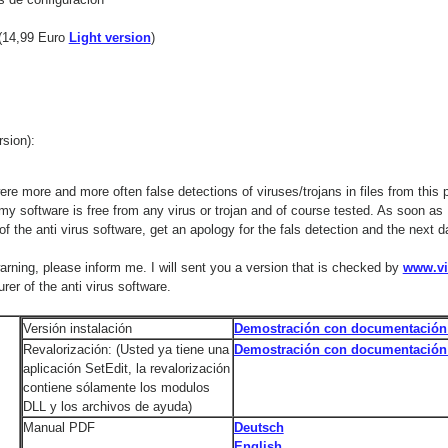
 (14,99 Euro
Light version
)
sion):
ere more and more often false detections of viruses/trojans in files from this 
 my software is free from any virus or trojan and of course tested. As soon as 
of the anti virus software, get an apology for the fals detection and the next
warning, please inform me. I will sent you a version that is checked by
www.vi
er of the anti virus software.
Versión instalación
Demostración con documentación
Revalorización: (Usted ya tiene una
Demostración con documentación
aplicación SetEdit, la revalorización
contiene sólamente los modulos
DLL y los archivos de ayuda)
Manual PDF
Deutsch
English