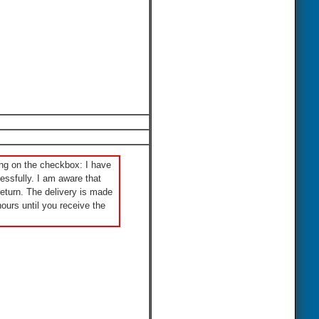
ng on the checkbox: I have
ssfully. I am aware that
eturn. The delivery is made
ours until you receive the