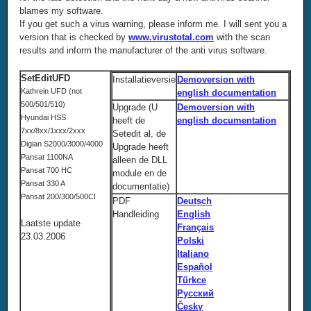
blames my software.
If you get such a virus warning, please inform me. I will sent you a
version that is checked by
www.virustotal.com
with the scan
results and inform the manufacturer of the anti virus software.
SetEditUFD
Installatieversie
Demoversion with
Kathrein UFD (not
english documentation
500/501/510)
Upgrade (U
Demoversion with
Hyundai HSS
heeft de
english documentation
7xx/8xx/1xxx/2xxx
Setedit al, de
Digian S2000/3000/4000
Upgrade heeft
Pansat 1100NA
alleen de DLL
Pansat 700 HC
module en de
Pansat 330 A
documentatie)
Pansat 200/300/500CI
PDF
Deutsch
Handleiding
English
Laatste update
Français
23.03.2006
Polski
Italiano
Español
Türkce
Русский
Česky