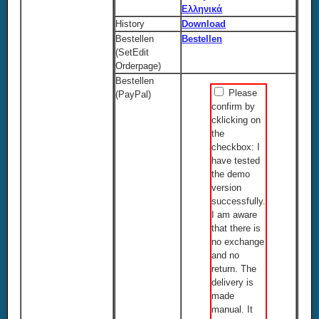
Ελληνικά
History
Download
Bestellen
Bestellen
(SetEdit
Orderpage)
Bestellen
Please
(PayPal)
confirm by
cklicking on
the
checkbox: I
have tested
the demo
version
successfully.
I am aware
that there is
no exchange
and no
return. The
delivery is
made
manual. It