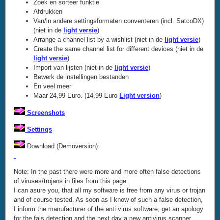
Zoek en sorteer funktie
Afdrukken
Van/in andere settingsformaten conventeren (incl. SatcoDX)
(niet in de
light versie
)
Arrange a channel list by a wishlist (niet in de
light versie
)
Create the same channel list for different devices (niet in de
light versie
)
Import van lijsten (niet in de
light versie
)
Bewerk de instellingen bestanden
En veel meer
Maar 24,99 Euro. (14,99 Euro
Light version
)
Screenshots
Settings
Download (Demoversion):
Note: In the past there were more and more often false detections
of viruses/trojans in files from this page.
I can asure you, that all my software is free from any virus or trojan
and of course tested. As soon as I know of such a false detection,
I inform the manufacturer of the anti virus software, get an apology
for the fals detection and the next day a new antivirus scanner