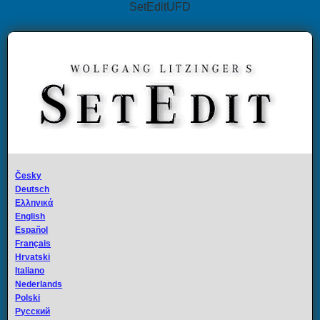
SetEditUFD
Česky
Deutsch
Ελληνικά
English
Español
Français
Hrvatski
Italiano
Nederlands
Polski
Русский