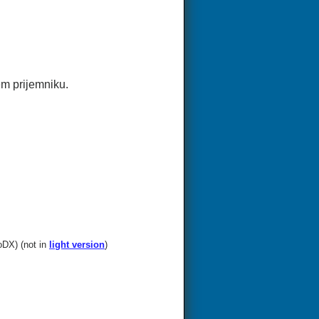
šem prijemniku.
oDX) (not in
light version
)