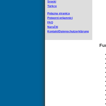
Srpski
Türkce
Polazna stranica
Potporni prijamnici
FAQ
Naručiti
Kontakt/Datenschutzerklärung
Fu