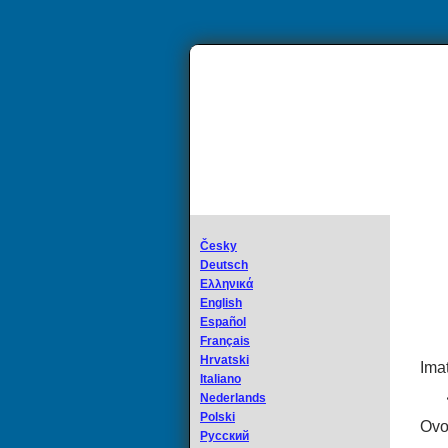
Česky
Deutsch
Ελληνικά
English
Español
Français
Hrvatski
Ima
Italiano
Nederlands
Polski
Ovo
Русский