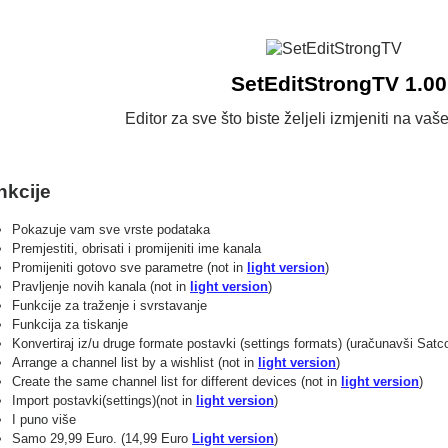
SetEditStrongTV 1.00
Editor za sve što biste željeli izmjeniti na va
nkcije
Pokazuje vam sve vrste podataka
Premjestiti, obrisati i promijeniti ime kanala
Promijeniti gotovo sve parametre (not in
light version
)
Pravljenje novih kanala (not in
light version
)
Funkcije za traženje i svrstavanje
Funkcija za tiskanje
Konvertiraj iz/u druge formate postavki (settings formats) (uračunavši Satc
Arrange a channel list by a wishlist (not in
light version
)
Create the same channel list for different devices (not in
light version
)
Import postavki(settings)(not in
light version
)
I puno više
Samo 29,99 Euro. (14,99 Euro
Light version
)