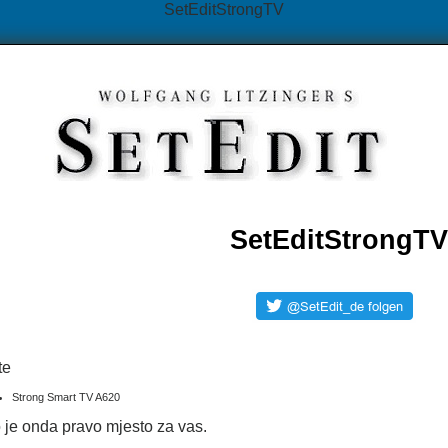
SetEditStrongTV
SetEditStrongTV
te
Strong Smart TV A620
 je onda pravo mjesto za vas.