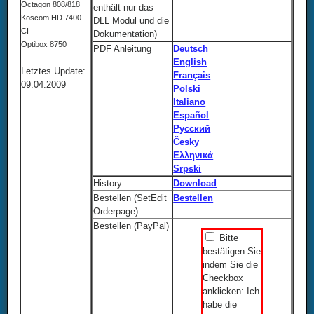
Octagon 808/818
enthält nur das
Koscom HD 7400
DLL Modul und die
CI
Dokumentation)
Optibox 8750
PDF Anleitung
Deutsch
English
Letztes Update:
Français
09.04.2009
Polski
Italiano
Español
Русский
Česky
Ελληνικά
Srpski
History
Download
Bestellen (SetEdit
Bestellen
Orderpage)
Bestellen (PayPal)
Bitte
bestätigen Sie
indem Sie die
Checkbox
anklicken: Ich
habe die