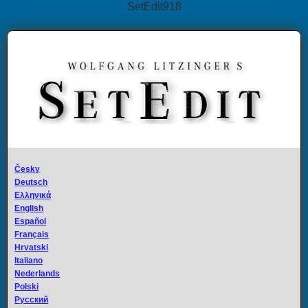
SetEdit918
Česky
Deutsch
Ελληνικά
English
Español
Français
Hrvatski
Italiano
Nederlands
Polski
Русский