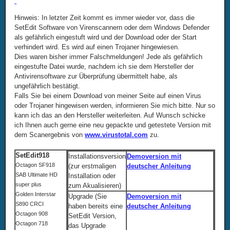
Hinweis: In letzter Zeit kommt es immer wieder vor, dass die
SetEdit Software von Virenscannern oder dem Windows Defender
als gefährlich eingestuft wird und der Download oder der Start
verhindert wird. Es wird auf einen Trojaner hingewiesen.
Dies waren bisher immer Falschmeldungen! Jede als gefährlich
eingestufte Datei wurde, nachdem ich sie dem Hersteller der
Antivirensoftware zur Überprüfung übermittelt habe, als
ungefährlich bestätigt.
Falls Sie bei einem Download von meiner Seite auf einen Virus
oder Trojaner hingewisen werden, informieren Sie mich bitte. Nur so
kann ich das an den Hersteller weiterleiten. Auf Wunsch schicke
ich Ihnen auch gerne eine neu gepackte und getestete Version mit
dem Scanergebnis von
www.virustotal.com
zu.
SetEdit918
Installationsversion
Demoversion mit
Octagon SF918
(zur erstmaligen
deutscher Anleitung
SAB Ultimate HD
Installation oder
super plus
zum Akualisieren)
Golden Interstar
Upgrade (Sie
Demoversion mit
S890 CRCI
haben bereits eine
deutscher Anleitung
Octagon 908
SetEdit Version,
Octagon 718
das Upgrade