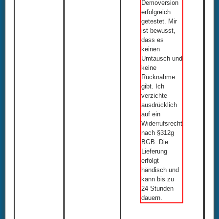
Demoversion
erfolgreich
getestet. Mir
ist bewusst,
dass es
keinen
Umtausch und
keine
Rücknahme
gibt. Ich
verzichte
ausdrücklich
auf ein
Widerrufsrecht
nach §312g
BGB. Die
Lieferung
erfolgt
händisch und
kann bis zu
24 Stunden
dauern.