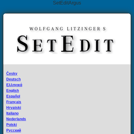
SetEditArgus
Česky
Deutsch
Ελληνικά
English
Español
Français
Hrvatski
Italiano
Nederlands
Polski
Русский