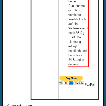
keine
Rücknahme
gibt. Ich
verzichte
ausdrücklich
auf ein
Widerrufsrecht
nach §312g
BGB. Die
Lieferung
erfolgt
händisch und
kann bis zu
24 Stunden
dauern.
PayPal
Voraussetzungen: