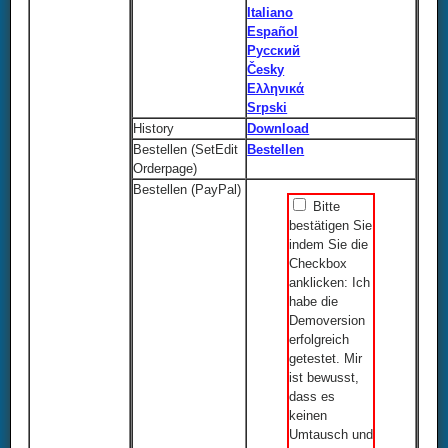
Italiano
Español
Русский
Česky
Ελληνικά
Srpski
History
Download
Bestellen (SetEdit
Bestellen
Orderpage)
Bestellen (PayPal)
Bitte
bestätigen Sie
indem Sie die
Checkbox
anklicken: Ich
habe die
Demoversion
erfolgreich
getestet. Mir
ist bewusst,
dass es
keinen
Umtausch und