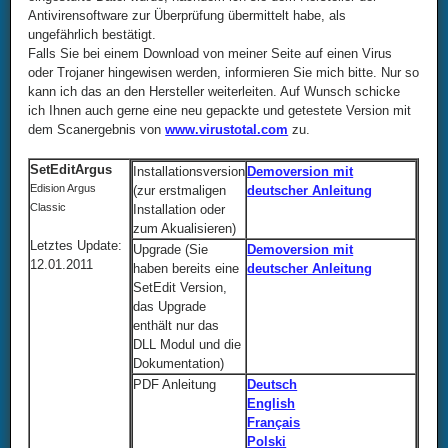
Antivirensoftware zur Überprüfung übermittelt habe, als
ungefährlich bestätigt.
Falls Sie bei einem Download von meiner Seite auf einen Virus
oder Trojaner hingewisen werden, informieren Sie mich bitte. Nur so
kann ich das an den Hersteller weiterleiten. Auf Wunsch schicke
ich Ihnen auch gerne eine neu gepackte und getestete Version mit
dem Scanergebnis von
www.virustotal.com
zu.
SetEditArgus
Installationsversion
Demoversion mit
Edision Argus
(zur erstmaligen
deutscher Anleitung
Classic
Installation oder
zum Akualisieren)
Letztes Update:
Upgrade (Sie
Demoversion mit
12.01.2011
haben bereits eine
deutscher Anleitung
SetEdit Version,
das Upgrade
enthält nur das
DLL Modul und die
Dokumentation)
PDF Anleitung
Deutsch
English
Français
Polski