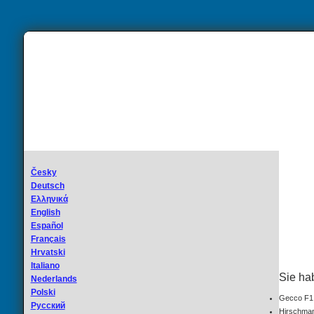
Česky
Deutsch
Ελληνικά
English
Español
Français
Hrvatski
Italiano
Sie ha
Nederlands
Polski
Gecco F1
Русский
Hirschma