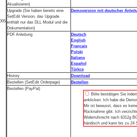
Akualisieren)
Upgrade (Sie haben bereits eine
Demoversion mit deutscher Anleit
SetEdit Version, das Upgrade
2005
enthält nur das DLL Modul und die
Dokumentation)
PDF Anleitung
Deutsch
English
Français
Polski
Italiano
Español
Türkce
History
Download
Bestellen (SetEdit Orderpage)
Bestellen
Bestellen (PayPal)
Bitte bestätigen Sie inde
anklicken: Ich habe die Demov
Mir ist bewusst, dass es kei
Rücknahme gibt. Ich verzichte
Widerrufsrecht nach §312g BGB
händisch und kann bis zu 24 