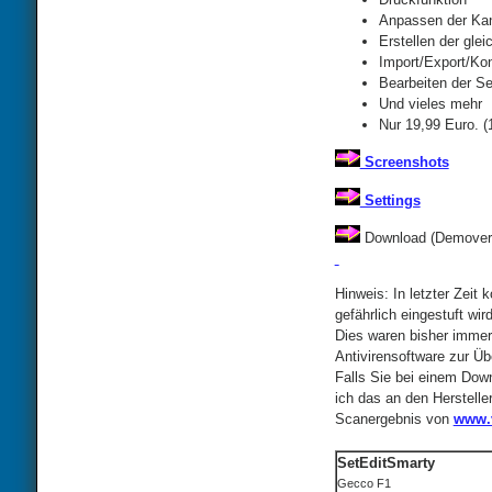
Anpassen der Kana
Erstellen der glei
Import/Export/Kon
Bearbeiten der Se
Und vieles mehr
Nur 19,99 Euro. 
Screenshots
Settings
Download (Demovers
Hinweis: In letzter Zei
gefährlich eingestuft wi
Dies waren bisher immer
Antivirensoftware zur Übe
Falls Sie bei einem Down
ich das an den Herstelle
Scanergebnis von
www.v
SetEditSmarty
Gecco F1