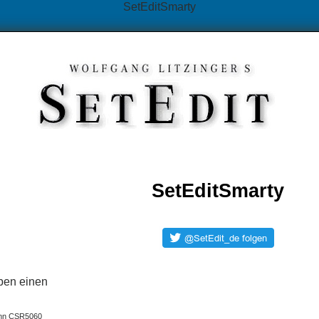
SetEditSmarty
SetEditSmarty
ben einen
nn CSR5060