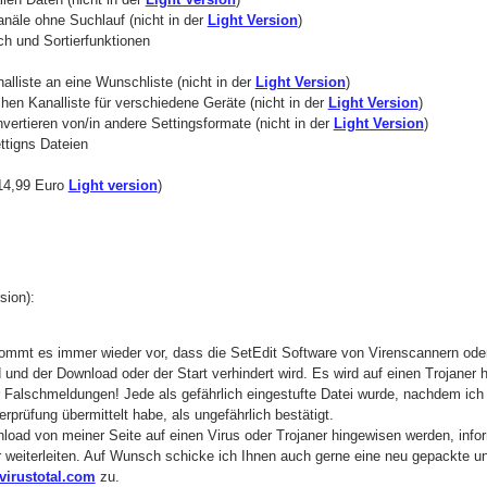
anäle ohne Suchlauf (nicht in der
Light Version
)
h und Sortierfunktionen
lliste an eine Wunschliste (nicht in der
Light Version
)
chen Kanalliste für verschiedene Geräte (nicht in der
Light Version
)
vertieren von/in andere Settingsformate (nicht in der
Light Version
)
ttigns Dateien
(14,99 Euro
Light version
)
ion):
t kommt es immer wieder vor, dass die SetEdit Software von Virenscannern o
rd und der Download oder der Start verhindert wird. Es wird auf einen Trojaner 
 Falschmeldungen! Jede als gefährlich eingestufte Datei wurde, nachdem ich 
rprüfung übermittelt habe, als ungefährlich bestätigt.
load von meiner Seite auf einen Virus oder Trojaner hingewisen werden, infor
r weiterleiten. Auf Wunsch schicke ich Ihnen auch gerne eine neu gepackte u
irustotal.com
zu.