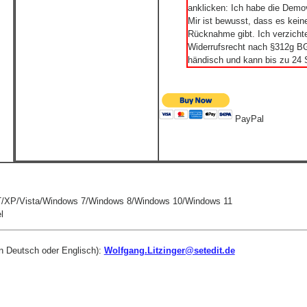
anklicken: Ich habe die Demov
Mir ist bewusst, dass es kei
Rücknahme gibt. Ich verzichte
Widerrufsrecht nach §312g BGB
händisch und kann bis zu 24 
PayPal
/XP/Vista/Windows 7/Windows 8/Windows 10/Windows 11
l
in Deutsch oder Englisch):
Wolfgang.Litzinger@setedit.de