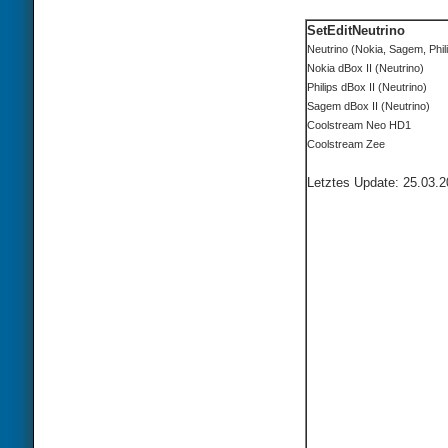
SetEditNeutrino
Neutrino (Nokia, Sagem, Phil
Nokia dBox II (Neutrino)
Philips dBox II (Neutrino)
Sagem dBox II (Neutrino)
Coolstream Neo HD1
Coolstream Zee
Letztes Update: 25.03.