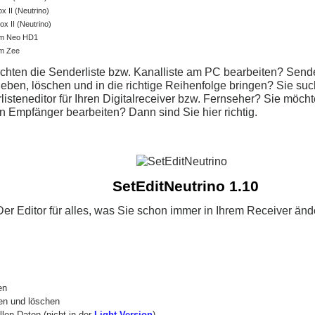
ox II (Neutrino)
x II (Neutrino)
am Neo HD1
am Zee
chten die Senderliste bzw. Kanalliste am PC bearbeiten? Sende
ieben, löschen und in die richtige Reihenfolge bringen? Sie su
isteneditor für Ihren Digitalreceiver bzw. Fernseher? Sie möcht
en Empfänger bearbeiten? Dann sind Sie hier richtig.
SetEditNeutrino 1.10
Der Editor für alles, was Sie schon immer in Ihrem Receiver änd
en
en und löschen
llen Daten (nicht in der
Light Version
)