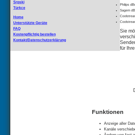
Srpski
Philips dB
Türkce
Sagem dBo
Coolstre
Home
Coolstre
Unterstützte Geräte
FAQ
Sie mö
Kostenpflichtig bestellen
versch
Kontakt/Datenschutzerklärung
Senderl
für Ihr
Funktionen
Anzeige aller Dat
Kanäle verschieb
Ändern von fast a