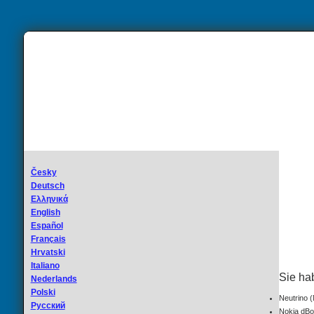
Česky
Deutsch
Ελληνικά
English
Español
Français
Hrvatski
Italiano
Sie ha
Nederlands
Polski
Neutrino (
Русский
Nokia dBox