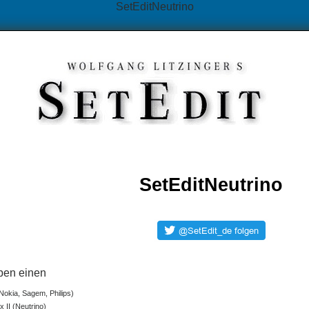
SetEditNeutrino
SetEditNeutrino
ben einen
Nokia, Sagem, Philips)
 II (Neutrino)