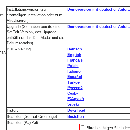
Installationsversion (zur
Demoversion mit deutscher Anleit
ips)
erstmaligen Installation oder zum
Akualisieren)
Upgrade (Sie haben bereits eine
Demoversion mit deutscher Anleit
SetEdit Version, das Upgrade
enthält nur das DLL Modul und die
Dokumentation)
PDF Anleitung
Deutsch
2013
English
Français
Polski
Italiano
Español
Türkce
Русский
Česky
Ελληνικά
Srpski
History
Download
Bestellen (SetEdit Orderpage)
Bestellen
Bestellen (PayPal)
Bitte bestätigen Sie inde