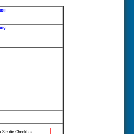
ung
ung
m Sie die Checkbox