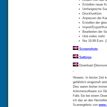
Erstellen neuer K
Umfangreiche Suc
Druckfunktion
Anpassen der Kana
Erstellen der glei
Import/Export/Kon
Bearbeiten der Se
Und vieles mehr
Nur 19,99 Euro. 
Screenshots
Settings
Download (Demovers
Hinweis: In letzter Zei
gefährlich eingestuft wi
Dies waren bisher immer
Antivirensoftware zur Übe
Falls Sie bei einem Down
ich das an den Herstelle
Scanergebnis von
www.v