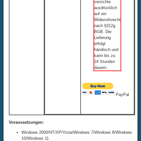
verzichte
ausdrücklich
auf ein
Widerrufsrecht
nach §312g
BGB. Die
Lieferung
erfolgt
händisch und
kann bis zu
24 Stunden
dauern.
PayPal
Voraussetzungen:
Windows 2000/NT/XP/Vista/Windows 7/Windows 8/Windows
10/Windows 11