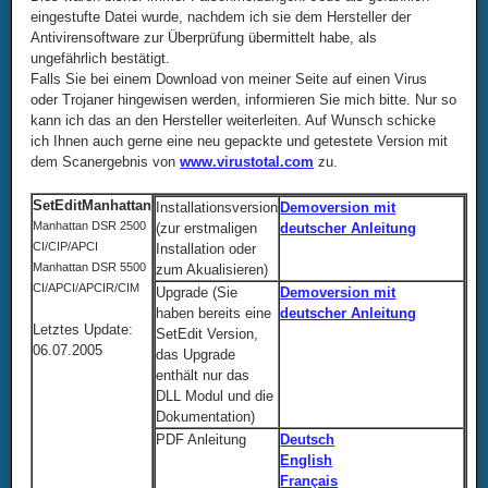
eingestufte Datei wurde, nachdem ich sie dem Hersteller der
Antivirensoftware zur Überprüfung übermittelt habe, als
ungefährlich bestätigt.
Falls Sie bei einem Download von meiner Seite auf einen Virus
oder Trojaner hingewisen werden, informieren Sie mich bitte. Nur so
kann ich das an den Hersteller weiterleiten. Auf Wunsch schicke
ich Ihnen auch gerne eine neu gepackte und getestete Version mit
dem Scanergebnis von
www.virustotal.com
zu.
SetEditManhattan
Installationsversion
Demoversion mit
Manhattan DSR 2500
(zur erstmaligen
deutscher Anleitung
CI/CIP/APCI
Installation oder
Manhattan DSR 5500
zum Akualisieren)
CI/APCI/APCIR/CIM
Upgrade (Sie
Demoversion mit
haben bereits eine
deutscher Anleitung
Letztes Update:
SetEdit Version,
06.07.2005
das Upgrade
enthält nur das
DLL Modul und die
Dokumentation)
PDF Anleitung
Deutsch
English
Français