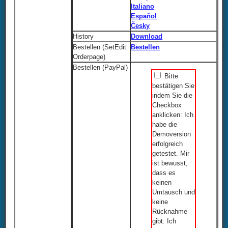
Italiano
Español
Česky
History
Download
Bestellen (SetEdit
Bestellen
Orderpage)
Bestellen (PayPal)
Bitte
bestätigen Sie
indem Sie die
Checkbox
anklicken: Ich
habe die
Demoversion
erfolgreich
getestet. Mir
ist bewusst,
dass es
keinen
Umtausch und
keine
Rücknahme
gibt. Ich