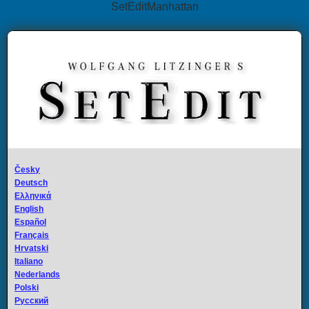
SetEditManhattan
Česky
Deutsch
Ελληνικά
English
Español
Français
Hrvatski
Italiano
Nederlands
Polski
Русский