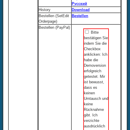
Русский
History
Download
Bestellen (SetEdit
Bestellen
Orderpage)
Bestellen (PayPal)
Bitte
bestätigen Sie
indem Sie die
Checkbox
anklicken: Ich
habe die
Demoversion
erfolgreich
getestet. Mir
ist bewusst,
dass es
keinen
Umtausch und
keine
Rücknahme
gibt. Ich
verzichte
ausdrücklich