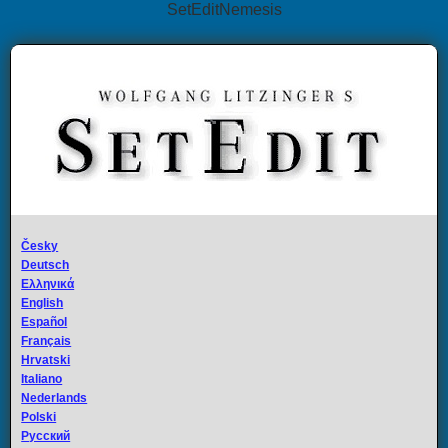
SetEditNemesis
Česky
Deutsch
Ελληνικά
English
Español
Français
Hrvatski
Italiano
Nederlands
Polski
Русский