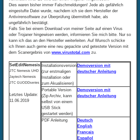
Dies waren bisher immer Falschmeldungen! Jede als gefährlich
eingestufte Datei wurde, nachdem ich sie dem Hersteller der
Antivirensoftware zur Überprüfung übermittelt habe, als
ungefährlich bestätigt.
Falls Sie bei einem Download von meiner Seite auf einen Virus
oder Trojaner hingewisen werden, informieren Sie mich bitte. Nur so
kann ich das an den Hersteller weiterleiten. Auf Wunsch schicke
ich Ihnen auch gerne eine neu gepackte und getestete Version mit
dem Scanergebnis von
www.virustotal.com
zu.
SetEditNemesis
Installationsversion
Demoversion mit
JTC Nemesis UHD
(zur erstmaligen
deutscher Anleitung
Jaytech Nemesis
Installation oder
JTC GUODDseries
zum Akualisieren)
Portable Version
Demoversion mit
Letztes Update:
(Zip Archiv, kann
deutscher Anleitung
11.06.2019
selbst von einem
USB Stick
gestartet werden)
PDF Anleitung
Deutsch
English
Français
Español