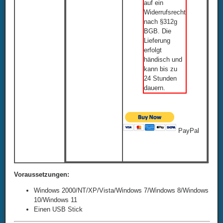
auf ein
Widerrufsrecht
nach §312g
BGB. Die
Lieferung
erfolgt
händisch und
kann bis zu
24 Stunden
dauern.
PayPal
Voraussetzungen:
Windows 2000/NT/XP/Vista/Windows 7/Windows 8/Windows
10/Windows 11
Einen USB Stick