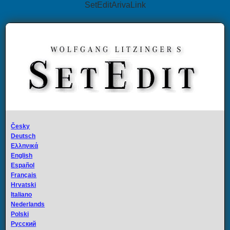
SetEditArivaLink
Česky
Deutsch
Ελληνικά
English
Español
Français
Hrvatski
Italiano
Nederlands
Polski
Русский