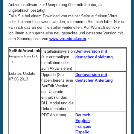
Antivirensoftware zur Überprüfung übermittelt habe, als
ungefährlich bestätigt.
Falls Sie bei einem Download von meiner Seite auf einen Virus
oder Trojaner hingewisen werden, informieren Sie mich bitte. Nur so
kann ich das an den Hersteller weiterleiten. Auf Wunsch schicke
ich Ihnen auch gerne eine neu gepackte und getestete Version mit
dem Scanergebnis von
www.virustotal.com
zu.
SetEditArivaLink
Installationsversion
Demoversion mit
Ferguson Ariva Link
(zur erstmaligen
deutscher Anleitung
100
Installation oder
zum Akualisieren)
Letztes Update:
Upgrade (Sie
Demoversion mit
07.06.2013
haben bereits eine
deutscher Anleitung
SetEdit Version,
das Upgrade
enthält nur das
DLL Modul und die
Dokumentation)
PDF Anleitung
Deutsch
English
Français
Español