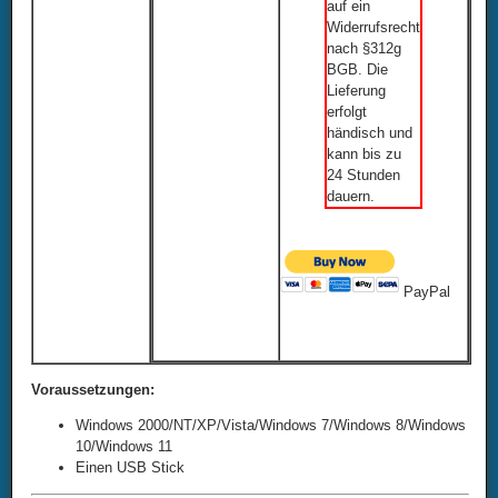
auf ein
Widerrufsrecht
nach §312g
BGB. Die
Lieferung
erfolgt
händisch und
kann bis zu
24 Stunden
dauern.
PayPal
Voraussetzungen:
Windows 2000/NT/XP/Vista/Windows 7/Windows 8/Windows
10/Windows 11
Einen USB Stick