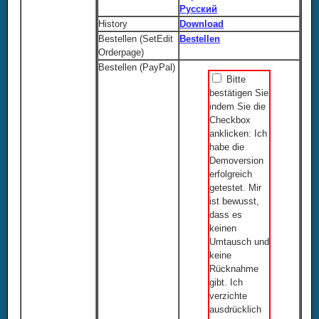
Русский
History
Download
Bestellen (SetEdit
Bestellen
Orderpage)
Bestellen (PayPal)
Bitte
bestätigen Sie
indem Sie die
Checkbox
anklicken: Ich
habe die
Demoversion
erfolgreich
getestet. Mir
ist bewusst,
dass es
keinen
Umtausch und
keine
Rücknahme
gibt. Ich
verzichte
ausdrücklich