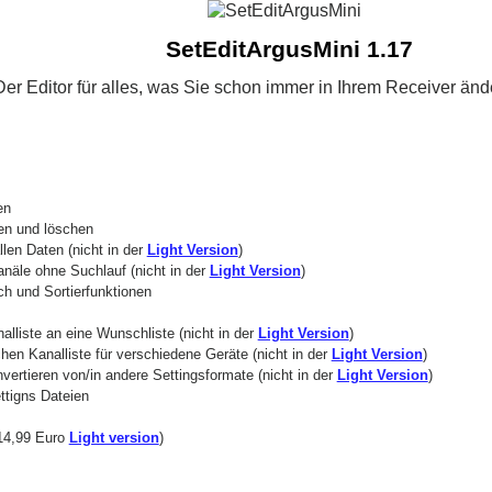
SetEditArgusMini 1.17
Der Editor für alles, was Sie schon immer in Ihrem Receiver änd
en
en und löschen
llen Daten (nicht in der
Light Version
)
anäle ohne Suchlauf (nicht in der
Light Version
)
h und Sortierfunktionen
lliste an eine Wunschliste (nicht in der
Light Version
)
chen Kanalliste für verschiedene Geräte (nicht in der
Light Version
)
vertieren von/in andere Settingsformate (nicht in der
Light Version
)
ttigns Dateien
(14,99 Euro
Light version
)