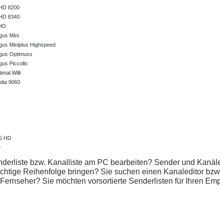
HD 8200
HD 8340
0HD
gus Mini
rgus Miniplus Highspeed
rgus Optimuss
gus Piccollo
imal Willi
dia 9060
15 HD
D
derliste bzw. Kanalliste am PC bearbeiten? Sender und Kanäle 
ichtige Reihenfolge bringen? Sie suchen einen Kanaleditor bzw. 
. Fernseher? Sie möchten vorsortierte Senderlisten für Ihren E