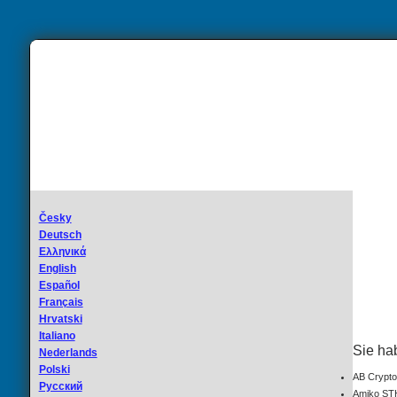
Česky
Deutsch
Ελληνικά
English
Español
Français
Hrvatski
Italiano
Sie ha
Nederlands
Polski
AB Crypt
Русский
Amiko ST