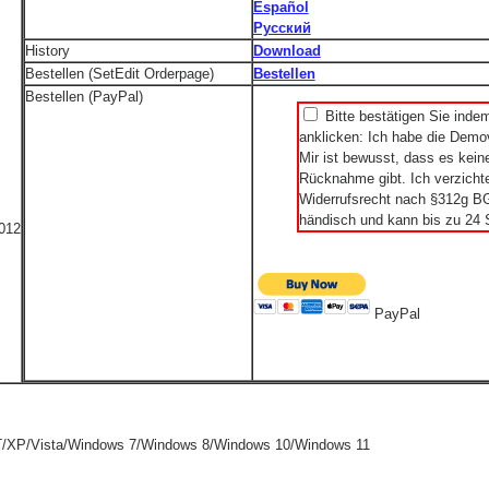
Español
Русский
History
Download
Bestellen (SetEdit Orderpage)
Bestellen
Bestellen (PayPal)
Bitte bestätigen Sie inde
anklicken: Ich habe die Demov
Mir ist bewusst, dass es kei
Rücknahme gibt. Ich verzichte
Widerrufsrecht nach §312g BGB
händisch und kann bis zu 24 
2012
PayPal
/XP/Vista/Windows 7/Windows 8/Windows 10/Windows 11