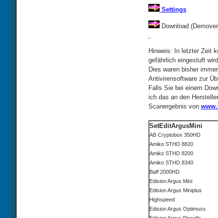
Settings
Download (Demovers
Hinweis: In letzter Zei
gefährlich eingestuft wi
Dies waren bisher immer
Antivirensoftware zur Übe
Falls Sie bei einem Down
ich das an den Herstelle
Scanergebnis von
www.v
SetEditArgusMini
AB Cryptobox 350HD
Amiko STHD 8820
Amiko STHD 8200
Amiko STHD 8340
Baff 2000HD
Edision Argus Mini
Edision Argus Miniplus
Highspeed
Edision Argus Optimuss