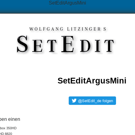
SetEditArgusMini
SetEditArgusMini
ben einen
obox 350HD
HD 8820