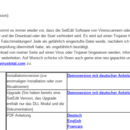
ion):
t kommt es immer wieder vor, dass die SetEdit Software von Virenscannern o
rd und der Download oder der Start verhindert wird. Es wird auf einen Trojaner 
 Falschmeldungen! Jede als gefährlich eingestufte Datei wurde, nachdem ich 
rprüfung übermittelt habe, als ungefährlich bestätigt.
load von meiner Seite auf einen Virus oder Trojaner hingewisen werden, infor
r weiterleiten. Auf Wunsch schicke ich Ihnen auch gerne eine neu gepackte u
irustotal.com
zu.
Installationsversion (zur
Demoversion mit deutscher Anleit
erstmaligen Installation oder zum
Akualisieren)
Upgrade (Sie haben bereits eine
Demoversion mit deutscher Anleit
SetEdit Version, das Upgrade
enthält nur das DLL Modul und die
Dokumentation)
PDF Anleitung
Deutsch
English
Français