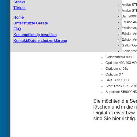
Srpski
Amiko ST
Türkce
Amiko ST
Baff 200
Home
Edision Ar
Unterstützte Geräte
Edision A
FAQ
Edision A
Kostenpflichtig bestellen
Edision Ar
Kontakt/Datenschutzerklärung
Gallun Opt
Goldenme
Goldenmedia 9080
Opticum 402/403 HD
Opticum x403p
Opticum X7
SAB Titan 1 HD
Start Track SRT 20
Superbox SB9000H
Sie möchten die Sen
löschen und in die r
Digitalreceiver bzw
sind Sie hier richtig.