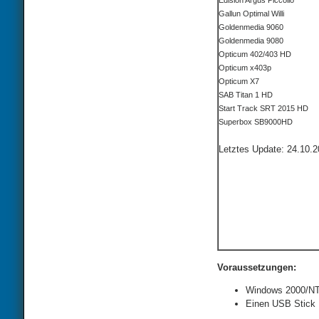
Edision Argus Piccollo
Gallun Optimal Willi
Goldenmedia 9060
Goldenmedia 9080
Opticum 402/403 HD
Opticum x403p
Opticum X7
SAB Titan 1 HD
Start Track SRT 2015 HD
Superbox SB9000HD
Letztes Update: 24.10.
Voraussetzungen:
Windows 2000/NT
Einen USB Stick