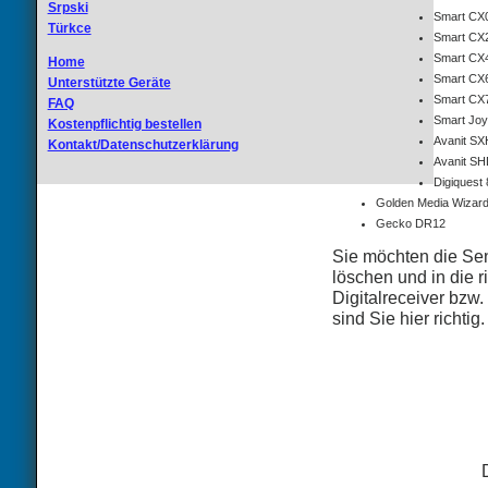
Srpski
Smart CX
Türkce
Smart CX
Smart CX
Home
Smart CX
Unterstützte Geräte
Smart CX
FAQ
Smart Jo
Kostenpflichtig bestellen
Avanit S
Kontakt/Datenschutzerklärung
Avanit SH
Digiquest
Golden Media Wizar
Gecko DR12
Sie möchten die Sen
löschen und in die r
Digitalreceiver bzw
sind Sie hier richtig.