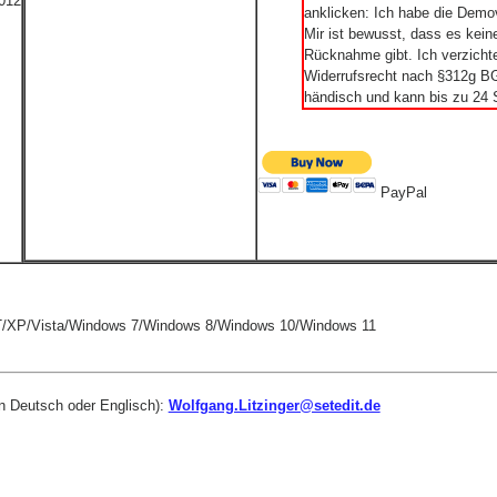
2012
anklicken: Ich habe die Demov
Mir ist bewusst, dass es kei
Rücknahme gibt. Ich verzichte
Widerrufsrecht nach §312g BGB
händisch und kann bis zu 24 
PayPal
/XP/Vista/Windows 7/Windows 8/Windows 10/Windows 11
in Deutsch oder Englisch):
Wolfgang.Litzinger@setedit.de