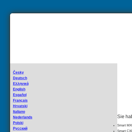
Česky
Deutsch
Ελληνικά
English
Español
Français
Hrvatski
Italiano
Sie ha
Nederlands
Polski
Smart M
Русский
Smart CX