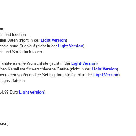
en
en und löschen
llen Daten (nicht in der
Light Version
)
anäle ohne Suchlauf (nicht in der
Light Version
)
h und Sortierfunktionen
lliste an eine Wunschliste (nicht in der
Light Version
)
chen Kanalliste für verschiedene Geräte (nicht in der
Light Version
)
vertieren von/in andere Settingsformate (nicht in der
Light Version
)
ttigns Dateien
(14,99 Euro
Light version
)
ion):