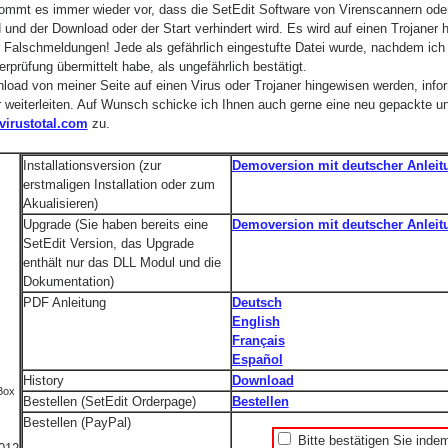
t kommt es immer wieder vor, dass die SetEdit Software von Virenscannern o
rd und der Download oder der Start verhindert wird. Es wird auf einen Trojaner 
 Falschmeldungen! Jede als gefährlich eingestufte Datei wurde, nachdem ich 
rprüfung übermittelt habe, als ungefährlich bestätigt.
load von meiner Seite auf einen Virus oder Trojaner hingewisen werden, infor
r weiterleiten. Auf Wunsch schicke ich Ihnen auch gerne eine neu gepackte u
irustotal.com
zu.
Installationsversion (zur
Demoversion mit deutscher Anleit
erstmaligen Installation oder zum
Akualisieren)
Upgrade (Sie haben bereits eine
Demoversion mit deutscher Anleit
SetEdit Version, das Upgrade
enthält nur das DLL Modul und die
Dokumentation)
PDF Anleitung
Deutsch
English
Français
Español
History
Download
Box
Bestellen (SetEdit Orderpage)
Bestellen
Bestellen (PayPal)
Bitte bestätigen Sie inde