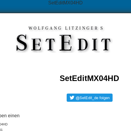
SetEditMX04HD
SetEditMX04HD
ben einen
X04HD
01