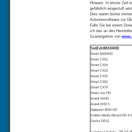
Hinweis: In letzter Zei
gefährlich eingestuft wi
Dies waren bisher immer
Antivirensoftware zur Übe
Falls Sie bei einem Down
ich das an den Herstelle
Scanergebnis von
www.v
SetEditMX04HD
Smart MX04HD
Smart CX01
Smart CX04
Smart CX20
Smart CX42
Smart CX62
Smart CX70
Smart Joy HD
Avanit SXHD
Avanit SHD 5
Digiquest 8600 HD
Golden Media Wizard HD S-
Gecko DR12