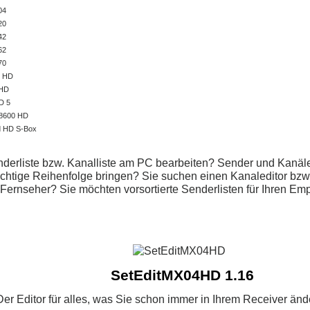
04
20
42
62
70
y HD
XHD
D 5
 8600 HD
d HD S-Box
derliste bzw. Kanalliste am PC bearbeiten? Sender und Kanäle 
ichtige Reihenfolge bringen? Sie suchen einen Kanaleditor bzw. 
. Fernseher? Sie möchten vorsortierte Senderlisten für Ihren E
SetEditMX04HD 1.16
Der Editor für alles, was Sie schon immer in Ihrem Receiver änd