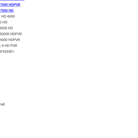
V7000 HDPVR
V7500 HD
t HD-6000
00 HD
-9200 HD
FS9200 HDPVR
 S4000 HDPVR
ox 8 HD PVR
SF918SE+
nal)