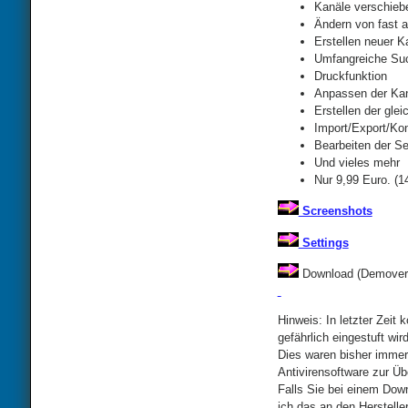
Kanäle verschieb
Ändern von fast a
Erstellen neuer K
Umfangreiche Suc
Druckfunktion
Anpassen der Kana
Erstellen der glei
Import/Export/Kon
Bearbeiten der Se
Und vieles mehr
Nur 9,99 Euro. (
Screenshots
Settings
Download (Demovers
Hinweis: In letzter Zei
gefährlich eingestuft wi
Dies waren bisher immer
Antivirensoftware zur Übe
Falls Sie bei einem Down
ich das an den Herstelle