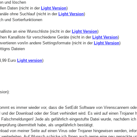
en und löschen
llen Daten (nicht in der
Light Version
)
anäle ohne Suchlauf (nicht in der
Light Version
)
h und Sortierfunktionen
lliste an eine Wunschliste (nicht in der
Light Version
)
chen Kanalliste für verschiedene Geräte (nicht in der
Light Version
)
vertieren von/in andere Settingsformate (nicht in der
Light Version
)
ttigns Dateien
14,99 Euro
Light version
)
ion):
t kommt es immer wieder vor, dass die SetEdit Software von Virenscannern o
rd und der Download oder der Start verhindert wird. Es wird auf einen Trojaner 
 Falschmeldungen! Jede als gefährlich eingestufte Datei wurde, nachdem ich 
rprüfung übermittelt habe, als ungefährlich bestätigt.
load von meiner Seite auf einen Virus oder Trojaner hingewisen werden, infor
r weiterleiten. Auf Wunsch schicke ich Ihnen auch gerne eine neu gepackte u