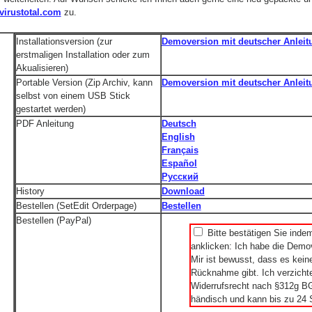
irustotal.com
zu.
Installationsversion (zur
Demoversion mit deutscher Anleit
erstmaligen Installation oder zum
Akualisieren)
Portable Version (Zip Archiv, kann
Demoversion mit deutscher Anleit
selbst von einem USB Stick
gestartet werden)
PDF Anleitung
Deutsch
English
Français
Español
Русский
History
Download
Bestellen (SetEdit Orderpage)
Bestellen
Bestellen (PayPal)
Bitte bestätigen Sie inde
anklicken: Ich habe die Demov
Mir ist bewusst, dass es kei
Rücknahme gibt. Ich verzichte
Widerrufsrecht nach §312g BGB
händisch und kann bis zu 24 