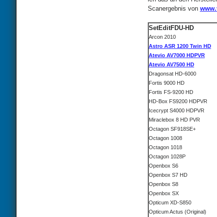
Scanergebnis von
www.v
SetEditFDU-HD
Arcon 2010
Astro ASR 1200 Twin HD
Atevio AV7000 HDPVR
Atevio AV7500 HD
Dragonsat HD-6000
Fortis 9000 HD
Fortis FS-9200 HD
HD-Box FS9200 HDPVR
Icecrypt S4000 HDPVR
Miraclebox 8 HD PVR
Octagon SF918SE+
Octagon 1008
Octagon 1018
Octagon 1028P
Openbox S6
Openbox S7 HD
Openbox S8
Openbox SX
Opticum XD-S850
Opticum Actus (Original)