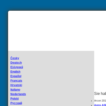
Česky
Deutsch
Ελληνικά
English
Español
Français
Hrvatski
Italiano
Sie ha
Nederlands
Polski
Arcon 20
Русский
Astro AS