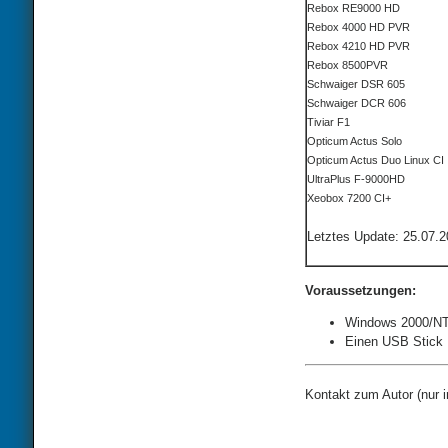
Rebox RE9000 HD
Rebox 4000 HD PVR
Rebox 4210 HD PVR
Rebox 8500PVR
Schwaiger DSR 605
Schwaiger DCR 606
Tiviar F1
Opticum Actus Solo
Opticum Actus Duo Linux CI
UltraPlus F-9000HD
Xeobox 7200 CI+
Letztes Update: 25.07.
Voraussetzungen:
Windows 2000/NT
Einen USB Stick
Kontakt zum Autor (nur 