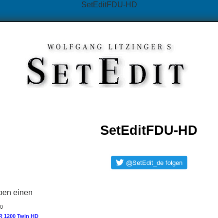
SetEditFDU-HD
SetEditFDU-HD
ben einen
10
R 1200 Twin HD