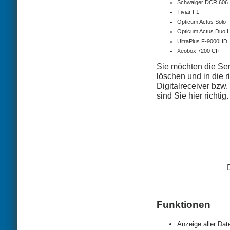
Schwaiger DCR 606
Tiviar F1
Opticum Actus Solo
Opticum Actus Duo L
UltraPlus F-9000HD
Xeobox 7200 CI+
Sie möchten die Sen
löschen und in die r
Digitalreceiver bzw
sind Sie hier richtig.
Funktionen
Anzeige aller Dat