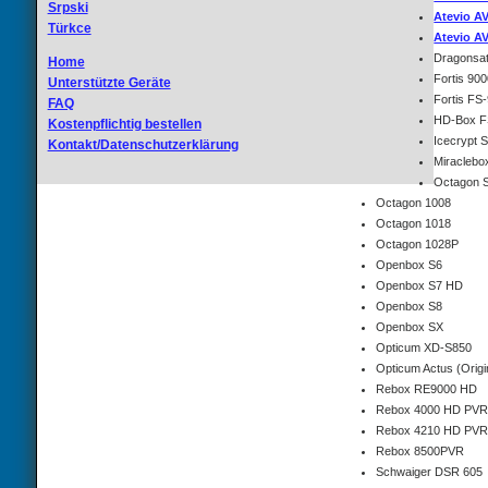
Srpski
Atevio A
Türkce
Atevio A
Dragonsa
Home
Fortis 90
Unterstützte Geräte
Fortis FS
FAQ
HD-Box 
Kostenpflichtig bestellen
Icecrypt
Kontakt/Datenschutzerklärung
Miracleb
Octagon 
Octagon 1008
Octagon 1018
Octagon 1028P
Openbox S6
Openbox S7 HD
Openbox S8
Openbox SX
Opticum XD-S850
Opticum Actus (Origi
Rebox RE9000 HD
Rebox 4000 HD PVR
Rebox 4210 HD PVR
Rebox 8500PVR
Schwaiger DSR 605