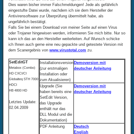
Dies waren bisher immer Falschmeldungen! Jede als gefährlich
eingestufte Datei wurde, nachdem ich sie dem Hersteller der
Antivirensoftware zur Überprüfung übermittelt habe, als
ungefährlich bestätigt.
Falls Sie bei einem Download von meiner Seite auf einen Virus
oder Trojaner hingewisen werden, informieren Sie mich bitte. Nur so
kann ich das an den Hersteller weiterleiten. Auf Wunsch schicke
ich Ihnen auch gerne eine neu gepackte und getestete Version mit
dem Scanergebnis von
www.virustotal.com
zu.
SetEditGT
Installationsversion
Demoversion mit
Metabox (Combo)
(zur erstmaligen
deutscher Anleitung
HD CXCI/CI
Installation oder
Globalteq STH 7000
zum Akualisieren)
HDCI
Upgrade (Sie
Demoversion mit
HB 4800 HD
haben bereits eine
deutscher Anleitung
SetEdit Version,
Letztes Update:
das Upgrade
02.04.2009
enthält nur das
DLL Modul und die
Dokumentation)
PDF Anleitung
Deutsch
English