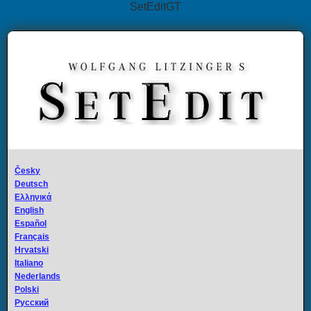
SetEditGT
Česky
Deutsch
Ελληνικά
English
Español
Français
Hrvatski
Italiano
Nederlands
Polski
Русский