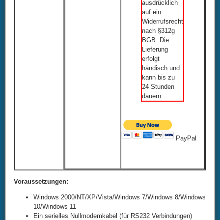
ausdrücklich
auf ein
Widerrufsrecht
nach §312g
BGB. Die
Lieferung
erfolgt
händisch und
kann bis zu
24 Stunden
dauern.
PayPal
Voraussetzungen:
Windows 2000/NT/XP/Vista/Windows 7/Windows 8/Windows
10/Windows 11
Ein serielles Nullmodemkabel (für RS232 Verbindungen)