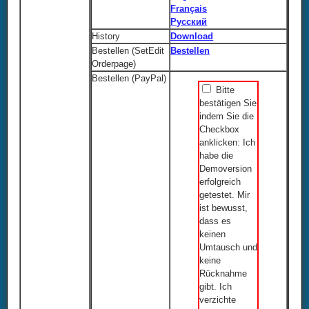
Français
Русский
History
Download
Bestellen (SetEdit
Bestellen
Orderpage)
Bestellen (PayPal)
Bitte
bestätigen Sie
indem Sie die
Checkbox
anklicken: Ich
habe die
Demoversion
erfolgreich
getestet. Mir
ist bewusst,
dass es
keinen
Umtausch und
keine
Rücknahme
gibt. Ich
verzichte